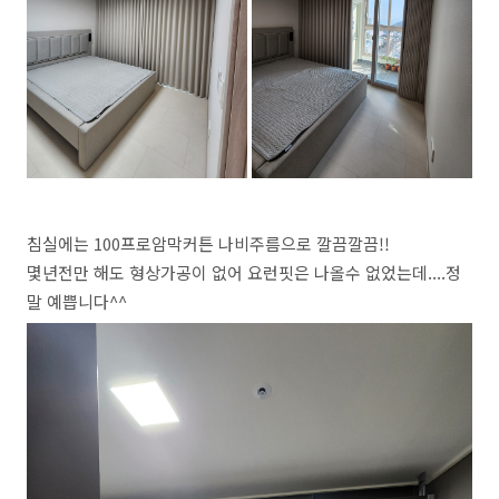
침실에는 100프로암막커튼 나비주름으로 깔끔깔끔!!
몇년전만 해도 형상가공이 없어 요런핏은 나올수 없었는데....정
말 예쁩니다^^