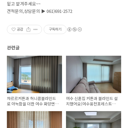
밑고 맡겨주세요~~
견적문의,상담문의 ▶ 061)691-2572
공감
구독하기
관련글
챠르르커튼과 허니콤블라인드
여수 신혼집 커튼과 블라인드 설
로 아늑함을 더한 여수 화양면
치했어요(여수웅천포레스트아
분재마을 전원주택
파트--진블라인드&커튼)