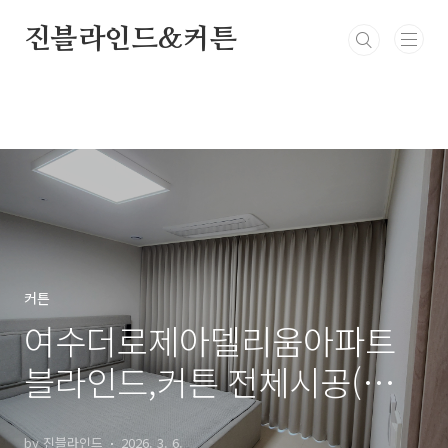
본문 바로가기
진블라인드&커튼
커튼
여수더로제아델리움아파트
블라인드,커튼 전체시공(진블
라인드&커튼)
by 진블라인드
2026. 3. 6.