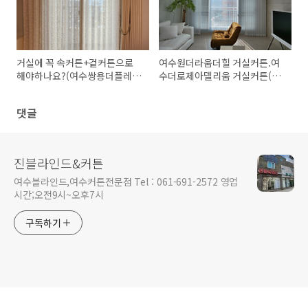
거실에 꼭 속커튼+겉커튼으로
여수원더라움더힐 거실커튼.여
해야하나요?(여수쌍용더플레티
수더로제아델리움 거실커튼(진
넘35아파트 속커튼+속커튼으
블라인드&커튼)
로 완성~ 진블라인드&커튼)
댓글
진블라인드&커튼
여수블라인드,여수커튼전문점 Tel : 061-691-2572 영업
시간;오전9시~오후7시
구독하기