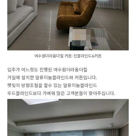
여수원더라움더힐 커튼-진블라인드&커튼
입주가 어느정도 진행된 여수원더라움더힐
거실에 설치한 알류미늄블라인드와 커튼입니다.
햇빛의 방향조절을 할수 있는 알류미늄블라인드
우드블라인드보다 가벼워 많은 고객분들이 찾아주십니다.