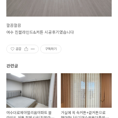
깔끔깔끔
여수 진블라인드&커튼 시공후기였습니다
공감
구독하기
관련글
여수더로제아델리움아파트 블
거실에 꼭 속커튼+겉커튼으로
라인드,커튼 전체시공(진블라인
해야하나요?(여수쌍용더플레티