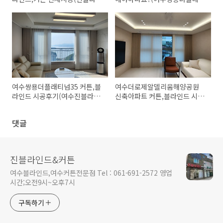
드&커튼)
넘35아파트 속커튼+속커튼으
로 완성~ 진블라인드&커튼)
여수쌍용더플래티넘35 커튼,블
여수더로제알델리움해양공원
라인드 시공후기(여수진블라인
신축아파트 커튼,블라인드 시공
드&커튼)
(여수커튼,여수블라인드)
댓글
진블라인드&커튼
여수블라인드,여수커튼전문점 Tel : 061-691-2572 영업
시간;오전9시~오후7시
구독하기