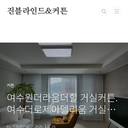
본문 바로가기
진블라인드&커튼
커튼
여수원더라움더힐 거실커튼.
여수더로제아델리움 거실커
튼(진블라인드&커튼)
by 진블라인드
2025. 12. 24.