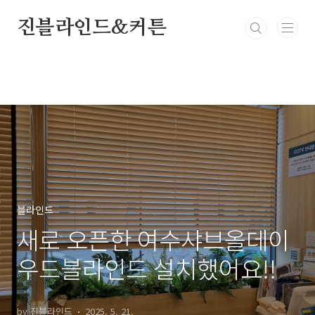
본문 바로가기
진블라인드&커튼
블라인드
새로 오픈한 여수샤브올데이
우드블라인드 설치했어요!!
by 진블라인드
2025. 5. 21.