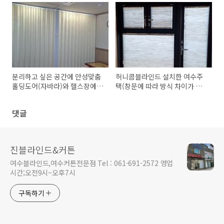
택)
스크린 설치(여수블라인드)
분리하고 싶은 공간에 안성맞춤
허니콤블라인드 설치한 여수주
홀딩도어(자바라)와 헬스장에
택(창문에 따라 방식 차이가 있
설치한 여수콤비블라인드
어요)
댓글
진블라인드&커튼
여수블라인드,여수커튼전문점 Tel : 061-691-2572 영업
시간;오전9시~오후7시
구독하기