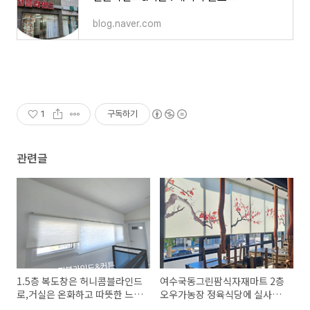
blog.naver.com
1
구독하기
관련글
1.5층 복도창은 허니콤블라인드
여수국동그린팜식자재마트 2층
로,거실은 온화하고 따뜻한 느낌
오우가농장 정육식당에 실사롤
의 커튼으로 (여수웅천단독주
스크린,좌수영바게트버거 로고