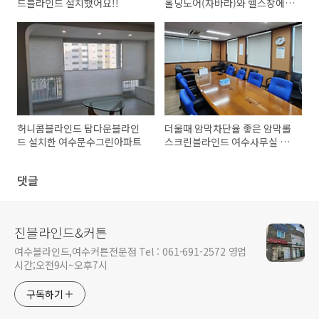
드블라인드 설치했어요!!
홀딩도어(자바라)와 헬스장에
설치한 여수콤비블라인드
허니콤블라인드 탑다운블라인
더울때 암막차단율 좋은 암막롤
드 설치한 여수문수그린아파트
스크린블라인드 여수사무실 시
공
댓글
진블라인드&커튼
여수블라인드,여수커튼전문점 Tel : 061-691-2572 영업
시간;오전9시~오후7시
구독하기