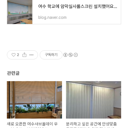
여수 학교에 암막실사롤스크린 설치했어요(여수블라인드,여수커튼)
blog.naver.com
2
구독하기
관련글
새로 오픈한 여수샤브올데이 우
분리하고 싶은 공간에 안성맞춤