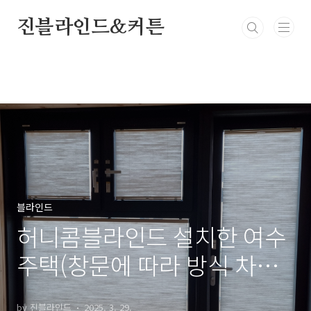
본문 바로가기
진블라인드&커튼
블라인드
허니콤블라인드 설치한 여수
주택(창문에 따라 방식 차이
가 있어요)
by 진블라인드
2025. 3. 29.