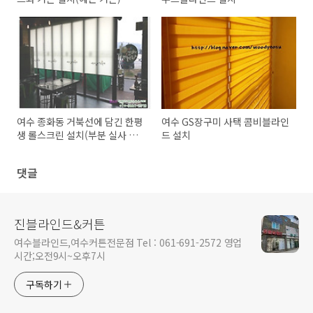
여수 종화동 거북선에 담긴 한평
여수 GS장구미 사택 콤비블라인
생 롤스크린 설치(부분 실사 롤
드 설치
스크린)
댓글
진블라인드&커튼
여수블라인드,여수커튼전문점 Tel : 061-691-2572 영업
시간;오전9시~오후7시
구독하기