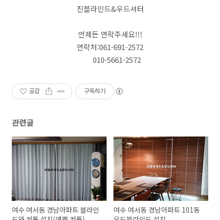
진블라인드&우드셔터
언제든 연락주세요!!!
연락처:061-691-2572
010-5661-2572
공감
구독하기
관련글
여수 여서동 경남아파트 블라인
여수 여서동 경남아파트 101동
드와 커튼 설치(예쁜 커튼)
우드블라인드 설치