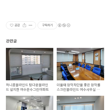
공감
구독하기
관련글
허니콤블라인드 탑다운블라인
더울때 암막차단율 좋은 암막롤
드 설치한 여수문수그린아파트
스크린블라인드 여수사무실 시
공