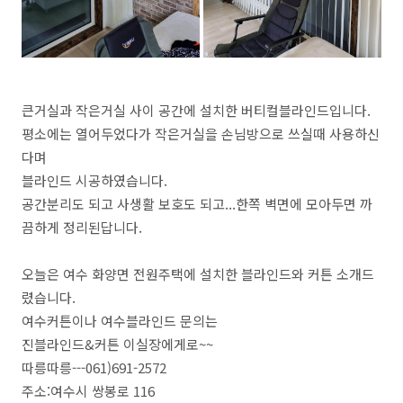
큰거실과 작은거실 사이 공간에 설치한 버티컬블라인드입니다.
평소에는 열어두었다가 작은거실을 손님방으로 쓰실때 사용하신
다며
블라인드 시공하였습니다.
공간분리도 되고 사생활 보호도 되고...한쪽 벽면에 모아두면 까
끔하게 정리된답니다.
오늘은 여수 화양면 전원주택에 설치한 블라인드와 커튼 소개드
렸습니다.
여수커튼이나 여수블라인드 문의는
진블라인드&커튼 이실장에게로~~
따릉따릉---061)691-2572
주소:여수시 쌍봉로 116