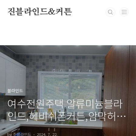
본문 바로가기
진블라인드&커튼
블라인드
여수전원주택 알류미늄블라
인드,헤비쉬폰커튼,암막허니
콤,버티컬
by 진블라인드
2024. 7. 22.