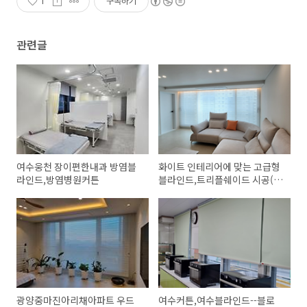
1
구독하기
관련글
여수웅천 장이편한내과 방염블
화이트 인테리어에 맞는 고급형
라인드,방염병원커튼
블라인드,트리플쉐이드 시공(여
수봉계로얄아파트)
광양중마진아리채아파트 우드
여수커튼,여수블라인드--블로