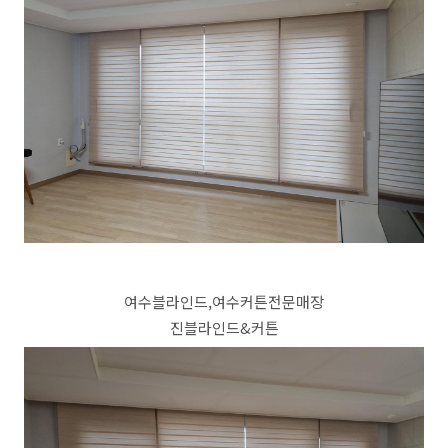
여수블라인드,여수커튼전문매장
진블라인드&커튼