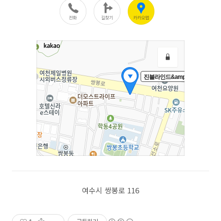
여수시 쌍봉로 116