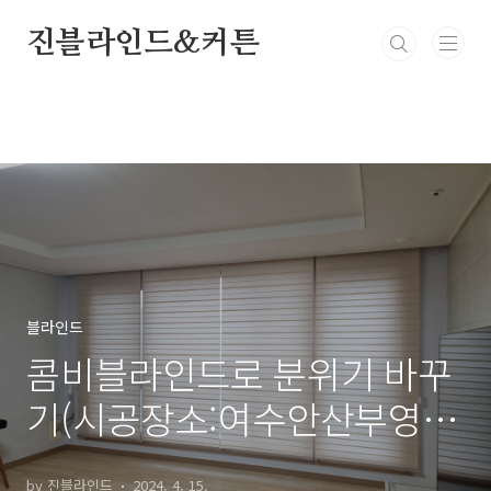
본문 바로가기
진블라인드&커튼
블라인드
콤비블라인드로 분위기 바꾸
기(시공장소:여수안산부영아
파트,여수웅천부영아파트)
by 진블라인드
2024. 4. 15.